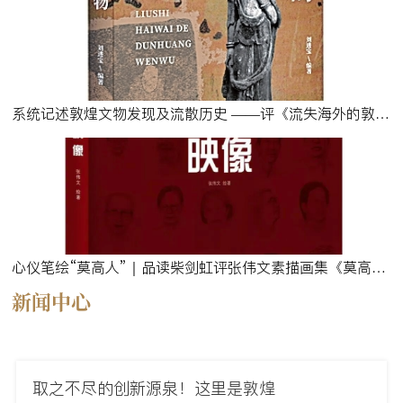
系统记述敦煌文物发现及流散历史 ——评《流失海外的敦煌文物》
心仪笔绘“莫高人”｜品读柴剑虹评张伟文素描画集《莫高映像》
新闻中心
取之不尽的创新源泉！这里是敦煌