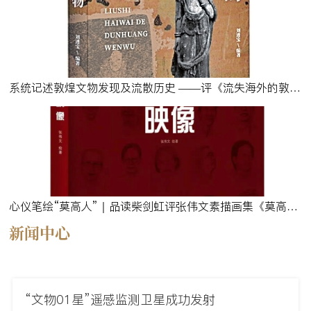
系统记述敦煌文物发现及流散历史 ——评《流失海外的敦煌文物》
心仪笔绘“莫高人”｜品读柴剑虹评张伟文素描画集《莫高映像》
新闻中心
“文物01星”遥感监测卫星成功发射