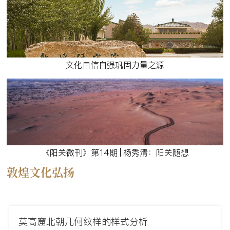
文化自信自强巩固力量之源
《阳关微刊》第14期 | 杨秀清：阳关随想
敦煌文化弘扬
莫高窟北朝几何纹样的样式分析