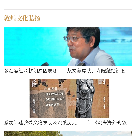
敦煌文化弘扬
敦煌藏经洞封闭原因蠡测——从文献原状、寺院藏经制度与于阗关系谈起
系统记述敦煌文物发现及流散历史 ——评《流失海外的敦煌文物》