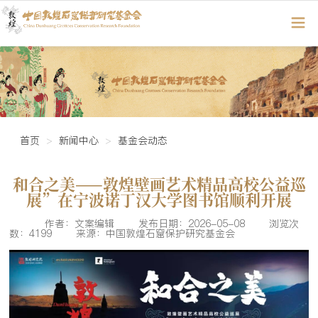
首页
新闻中心
基金会动态
和合之美——敦煌壁画艺术精品高校公益巡
展”在宁波诺丁汉大学图书馆顺利开展
作者：文案编辑
发布日期：2026-05-08
浏览次
数：4199
来源：中国敦煌石窟保护研究基金会