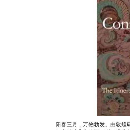
阳春三月，万物勃发。由敦煌